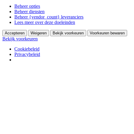
Beheer opties
Beheer diensten
Beheer {vendor_count} leveranciers
Lees meer over deze doeleinden
Accepteren
Weigeren
Bekijk voorkeuren
Voorkeuren bewaren
Bekijk voorkeuren
Cookiebeleid
Privacybeleid
Skip to content
Chris den Engelsman
Portfolio van Chris den Engelsman
Over mij
Blog
Kunst
Schilderijen